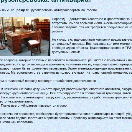
5-06-2012 |
раздел:
Грузоперевозки автотранспортом по России
Переезд — достаточно хлопотное и кропотливое зан
потратить немало времени и сил. А если необходимо
сложное задание, так как требуется специально ос
работы.
Но к счастью, транспортные компании предоставляю
антикварный переезд. Воспользоваться ими можно, 
сообщив адрес объекта. Транспортная компани ТРЭК
доступным ценам!
се вопросы, которые связаны с перевозкой антиквариата, решаются с прибывшим к 
пределиться с датой переезда и временем, назначить место, куда будет транспортиров
аршрут, каким бы вы хотели его перевозить. Затем менеджер-оценщик подсчитывает с
оговор. Материальная ответственность полностью лежит на транспортной компании, 
ам антикварный переезд проходит в такой последовательности:
. В назначенные вами дату и место приедут работники транспортного агентства, аккур
азберут крупногабаритные вещи. Все это погружается в специальный транспорт, затем
. На новом месте антиквариат выгружается, распаковывается работниками транспортн
есто, указанное вами.
. После всего, убирается и вывозится мусор.
о окончании перевозки, необходимо будет произвести осмотр антикварных вещей, убе
осле этого подписываете акт о приеме работы. Перевозку антиквариата на этом можно
0.3фильмы бесплатно