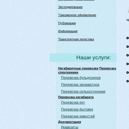
Экспедирование
Таможенное оформление
Ч
Публикации
Информация
Транспортная логистика
Наши услуги:
Негабаритные перевозки
Перевозка
спецтехники
Перевозка бульдозеров
Перевозка экскаватора
Перевозка сельхозтехники
Перевозка негабарита
Перевозка яхт
Перевозка бытовок
Перевозка емкостей
Документация
Реквезиты