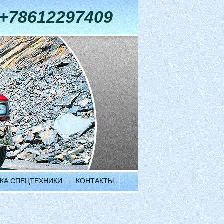
+78612297409
КА СПЕЦТЕХНИКИ
КОНТАКТЫ