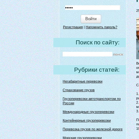
2
Войти
Регистрация
|
Напомнить пароль?
Поиск по сайту:
В
о
Рубрики статей:
м
д
Негабаритные перевозки
С
Страхование грузов
1
р
Грузоперевозки автотранспортом по
2
России
м
3
Международные грузоперевозки
П
Контейнерные грузоперевозки
п
1
Перевозка грузов по железной дороге
Морские грузоперевозки