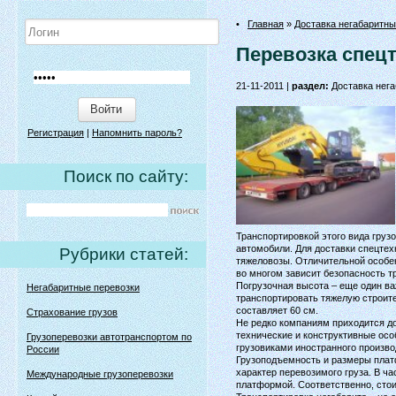
•
Главная
»
Доставка негабаритны
Перевозка спецт
21-11-2011 |
раздел:
Доставка нега
Войти
Регистрация
|
Напомнить пароль?
Поиск по сайту:
Транспортировкой этого вида груз
автомобили. Для доставки спецтех
Рубрики статей:
тяжеловозы. Отличительной особен
во многом зависит безопасность т
Погрузочная высота – еще один ва
Негабаритные перевозки
транспортировать тяжелую строит
составляет 60 см.
Страхование грузов
Не редко компаниям приходится д
технические и конструктивные ос
Грузоперевозки автотранспортом по
грузовиками иностранного произво
России
Грузоподъемность и размеры плат
характер перевозимого груза. В ч
Международные грузоперевозки
платформой. Соответственно, сто