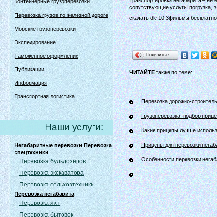
Транспортировка негабарита – не 
Контейнерные грузоперевозки
сопутствующие услуги: погрузка, 
Перевозка грузов по железной дороге
скачать dle 10.3фильмы бесплатно
Морские грузоперевозки
Экспедирование
Поделиться…
Таможенное оформление
Публикации
ЧИТАЙТЕ
также по теме:
Информация
Транспортная логистика
Перевозка дорожно-строительн
Грузоперевозка: подбор прице
Наши услуги:
Какие прицепы лучше использ
Прицепы для перевозки негаб
Негабаритные перевозки
Перевозка
спецтехники
Особенности перевозки негаб
Перевозка бульдозеров
Перевозка экскаватора
Перевозка сельхозтехники
Перевозка негабарита
Перевозка яхт
Перевозка бытовок