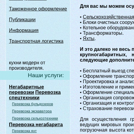
Для вас мы можем осущ
Таможенное оформление
•
Сельскохозяйственна
Публикации
• Блоки очистных соору
• Котельное оборудован
Информация
• Трансформаторы.
•
Яхты
.
Транспортная логистика
И это далеко не весь
крупногабаритных, 
следующие дополните
кухни модерн от
производителя.
• Бесплатный выезд спе
Наши услуги:
• Оформление транспор
• Проектировка и анали
Негабаритные
• Изготовление и приме
перевозки
Перевозка
• Оформление специаль
спецтехники
• Организация сопрово
• Организация и контро
Перевозка бульдозеров
• Страхование перевози
Перевозка экскаватора
Перевозка сельхозтехники
Для осуществления гр
Перевозка негабарита
ведущих мировых произ
погрузочная высота кот
Перевозка яхт