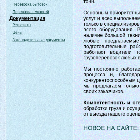
тонн.
Перевозка бытовок
Перевозка емкостей
Основным приоритетны
Документация
услуг и всех выполняе
только в специализиров
Реквезиты
всего оборудования. 
Цены
наличие большой техни
Законодательные документы
любые предлагаемые
подготовительные раб
работают водители т
грузоперевозок любых в
Мы постоянно работа
процесса и, благод
конкурентоспособным ц
мы предлагаем только
своих заказчиков.
Компетентность и от
обработки груза и осущ
от выезда нашего оценщ
НОВОЕ НА САЙТЕ: