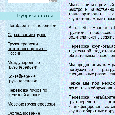
Мы накопили огромный 
быстро и качественно
транспортировать л
Рубрики статей:
крупнотоннажные промыш
Негабаритные перевозки
В
нашей компании в 
грузчики, профессио
Страхование грузов
водители, очень вежли
Грузоперевозки
Перевозка крупногаба
автотранспортом по
тщательной подготовк
России
обязательных разрешен
Международные
Мы предоставим вам рас
грузоперевозки
погрузочные - разгр
специальные разрешени
Контейнерные
грузоперевозки
Также мы при необхо
демонтажа оборудовани
Перевозка грузов по
железной дороге
Перевозка негабари
грузоперевозок, к
Морские грузоперевозки
квалифицированных сп
крупногабаритных и кру
Экспедирование